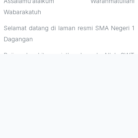
Assalamu’alaikum Warahmatullahi
Wabarakatuh
Selamat datang di laman resmi SMA Negeri 1
Dagangan
Puji syukur kita panjatkan kepada Allah SWT
atas peluncuran wajah baru website sekolah.
Beranda ini bukan sekadar media informasi,
melainkan jendela digital bagi masyarakat
untuk melihat denyut nadi kreativitas,
prestasi, dan transformasi yang terjadi di
sekolah tercinta. Sebagai sekolah yang
berkomitmen mencetak Generasi Emas