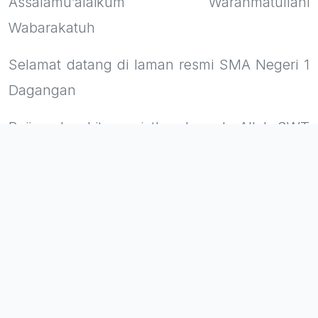
Assalamu’alaikum Warahmatullahi
Wabarakatuh
Selamat datang di laman resmi SMA Negeri 1
Dagangan
Puji syukur kita panjatkan kepada Allah SWT
atas peluncuran wajah baru website sekolah.
Beranda ini bukan sekadar media informasi,
melainkan jendela digital bagi masyarakat
untuk melihat denyut nadi kreativitas,
prestasi, dan transformasi yang terjadi di
sekolah tercinta. Sebagai sekolah yang
berkomitmen mencetak Generasi Emas